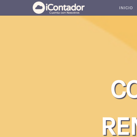
INICIO
C
RE