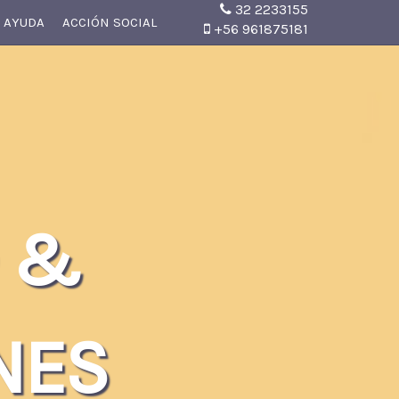
32 2233155
 AYUDA
ACCIÓN SOCIAL
+56 961875181
 &
NES